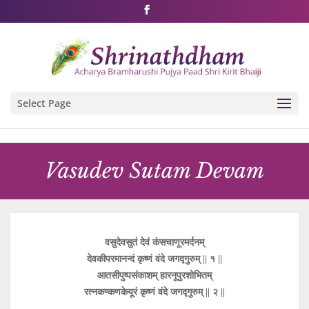
Shri Rushivarji on social media – all official handles
Select Page
Vasudev Sutam Devam
वसुदेवसुतं देवं कंसचाणूरमर्दनम्
देवकीपरमानन्दं कृष्णं वंदे जगद्गुरुम् || १ ||
आतसीपुष्पसंकाशम् हारनूपुरशोभितम्
रत्नकण्कणकेयूरं कृष्णं वंदे जगद्गुरुम् || २ ||