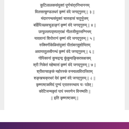
कुटिलालकसंयुक्तं पूर्णचंद्रनिभाननम्
विलसत्कुण्डलधरं कृष्णं वंदे जगद्गुरुम् || ३ ||
मंदारगन्धसंयुक्तं चारुहासं चतुर्भुजम्
बर्हिपिञ्छावचूडाङ्गं कृष्णं वंदे जगद्गुरुम् || ४ ||
उत्फुल्लपद्मपत्राक्षं नीलजीमूतसन्निभम्
यादवानां शिरोरत्नं कृष्णं वंदे जगद्गुरुम् || ५ ||
रुक्मिणीकेळिसंयुक्तं पीतांबरसुशोभितम्
अवाप्ततुलसीगन्धं कृष्णं वंदे जगद्गुरुम् || ६ ||
गोपिकानां कुचद्वन्द्व कुंकुमाङ्कितवक्षसम्
श्री निकेतं महेष्वासं कृष्णं वंदे जगद्गुरुम् || ७ ||
श्रीवत्साङ्कं महोरस्कं वनमालाविराजितम्
शङ्खचक्रधरं देवं कृष्णं वंदे जगद्गुरुम् || ८ ||
कृष्णाष्टकमिदं पुण्यं प्रातरुत्थाय यः पठेत् |
कोटिजन्मकृतं पापं स्मरणेन विनष्यति ||
|| इति कृष्णाष्टकम् ||