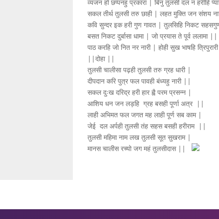
व्यंजन हो छप्पनहु प्रकारा | बिनु तुलसी दल न हरीहि प्
सकल तीर्थ तुलसी तरु छाही | लहत मुक्ति जन संशय न
कवि सुन्दर इक हरी गुण गावत | तुलसिहि निकट सहसग
बसत निकट दुर्बासा धामा | जो प्रयास ते पूर्व ललामा ||
पाठ करहि जो नित नर नारी | होही सुख भाषहि त्रिपुरार
||दोहा ||
तुलसी चालीसा पढ़ही तुलसी तरु ग्रह धारी |
दीपदान करि पुत्र फल पावही बंध्यहु नारी ||
सकल दुःख दरिद्र हरी हार ह्वै परम प्रसन्न |
आशिय धन जन लड़हि ग्रह बसही पूर्णा अत्र ||
लाही अभिमत फल जगत मह लाही पूर्ण सब काम |
जेई दल अर्पही तुलसी तंह सहस बसही हरीराम ||
तुलसी महिमा नाम लख तुलसी सूत सुखराम |
मानस चालीस रच्यो जग महं तुलसीदास ||