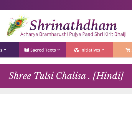
Shri Rushivarji on social media – all official handles
ts
Sacred Texts
Initiatives
Shree Tulsi Chalisa . [Hindi]