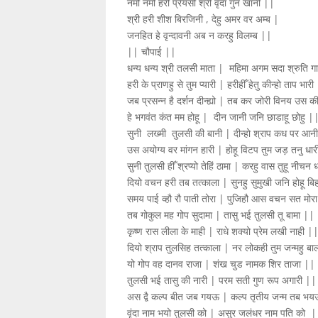
नमो नमो हरी प्रेयसी श्री वृंदा गुन खानी ||
श्री हरी शीश बिरजिनी , देहु अमर वर अम्ब |
जनहित हे वृन्दावनी अब न करहु विलम्ब ||
|| चौपाई ||
धन्य धन्य श्री तलसी माता | महिमा अगम सदा श्रुति ग
हरी के प्राणहु से तुम प्यारी | हरीहीँ हेतु कीन्हो ताप भार
जब प्रसन्न है दर्शन दीन्ह्यो | तब कर जोरी विनय उस कीन
हे भगवंत कंत मम होहू | दीन जानी जनि छाडाहू छोहु |
सुनी लख्मी तुलसी की बानी | दीन्हो श्राप कध पर आन
उस अयोग्य वर मांगन हारी | होहू विटप तुम जड़ तनु धा
सुनी तुलसी हीँ श्रप्यो तेहिं ठामा | करहु वास तुहू नीचन
दियो वचन हरी तब तत्काला | सुनहु सुमुखी जनि होहू बि
समय पाई व्हौ रौ पाती तोरा | पुजिहौ आस वचन सत मो
तब गोकुल मह गोप सुदामा | तासु भई तुलसी तू बामा ||
कृष्ण रास लीला के माही | राधे शक्यो प्रेम लखी नाही |
दियो श्राप तुलसिह तत्काला | नर लोकही तुम जन्महु बा
यो गोप वह दानव राजा | शंख चुड नामक शिर ताजा ||
तुलसी भई तासु की नारी | परम सती गुण रूप अगारी ||
अस द्वै कल्प बीत जब गयऊ | कल्प तृतीय जन्म तब भ
वृंदा नाम भयो तुलसी को | असुर जलंधर नाम पति को 