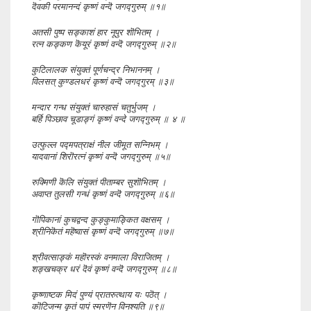
दॆवकी परमानन्दं कृष्णं वन्दॆ जगद्गुरुम् ॥१॥
अतसी पुष्प सङ्काशं हार नूपुर शॊभितम् ।
रत्न कङ्कण कॆयूरं कृष्णं वन्दॆ जगद्गुरुम् ॥२॥
कुटिलालक संयुक्तं पूर्णचन्द्र निभाननम् ।
विलसत् कुण्डलधरं कृष्णं वन्दॆ जगद्गुरम् ॥३॥
मन्दार गन्ध संयुक्तं चारुहासं चतुर्भुजम् ।
बर्हि पिञ्छाव चूडाङ्गं कृष्णं वन्दे जगद्गुरुम् ॥ ४ ॥
उत्फुल्ल पद्मपत्राक्षं नील जीमूत सन्निभम् ।
यादवानां शिरॊरत्नं कृष्णं वन्दॆ जगद्गुरुम् ॥५॥
रुक्मिणी कॆलि संयुक्तं पीताम्बर सुशॊभितम् ।
अवाप्त तुलसी गन्धं कृष्णं वन्दॆ जगद्गुरुम् ॥६॥
गॊपिकानां कुचद्वन्द कुङ्कुमाङ्कित वक्षसम् ।
श्रीनिकॆतं महॆष्वासं कृष्णं वन्दॆ जगद्गुरुम् ॥७॥
श्रीवत्साङ्कं महॊरस्कं वनमाला विराजितम् ।
शङ्खचक्र धरं दॆवं कृष्णं वन्दॆ जगद्गुरुम् ॥८॥
कृष्णाष्टक मिदं पुण्यं प्रातरुत्थाय यः पठॆत् ।
कॊटिजन्म कृतं पापं स्मरणॆन विनश्यति ॥९॥