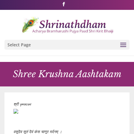
Shri Rushivarji on social media – all official handles
Select Page
Shree Krushna Aashtakam
श्री
कृष्णाष्टकमं
वसुदॆव सुतं दॆवं कंस चाणूर मर्दनम् ।