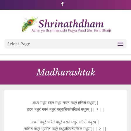
Shri Rushivarji on social media – all official handles
Select Page
Madhurashtak
अधरं मधुरं वदनं मधुरं नयनं मधुरं हसितं मधुरम् |
हृदयं मधुरं गमनं मधुरं मधुराधिपतेरखिलं मधुरम् || १ ||
वचनं मधुरं चरितं मधुरं वसनं मधुरं वलितं मधुरम् |
चलितं मधुरं भ्रमितं मधुरं मधुराधिपतेरखिलं मधुरम् || २ ||