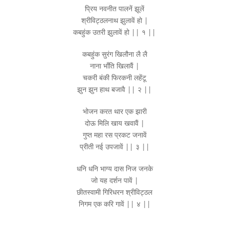
प्रिय नवनीत पालनें झूलें
श्रीविट्ठलनाथ झुलावें हो |
कबहुंक उतरी झुलावें हो || १ ||
कबहुंक सुरंग खिलौना लै लै
नाना भाँति खिलावैं |
चकरी बंकी फिरकनी लहेंटू
झुन झुन हाथ बजावै || २ ||
भोजन करत थार एक झारी
दोऊ मिलि खाय खवावैं |
गुप्त महा रस प्रकट जनावें
प्रीती नई उपजावें || ३ ||
धनि धनि भाग्य दास निज जनके
जो यह दर्शन पावें |
छीतस्वामी गिरिधरन श्रीविट्ठल
निगम एक करि गावें || ४ ||