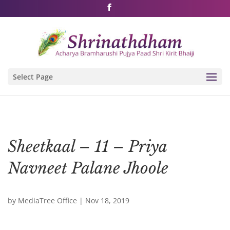
Shri Rushivarji on social media – all official handles
Select Page
Sheetkaal – 11 – Priya
Navneet Palane Jhoole
by
MediaTree Office
|
Nov 18, 2019