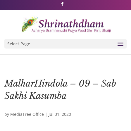
Shri Rushivarji on social media – all official handles
Select Page
MalharHindola – 09 – Sab
Sakhi Kasumba
by
MediaTree Office
|
Jul 31, 2020