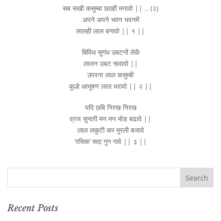
सब सखी कसुम्बा छठही मनावो || .. (२)
अपने अपने भवन भवनमें
लालही लाल बनावो || १ ||
बिविध सुगंध उबटनों लेकें
लालन उबट न्हवावो ||
उपरना लाल कसुम्बी
कुल्हे आभूषण लाल धरावो || २ ||
यदि छबि निरख निरख
व्रज सुन्दरी मन मन मोड बढावे ||
लाल लकुटी कर मुरली बजावे
‘रसिक’ सदा गुन गावे || ३ ||
Recent Posts